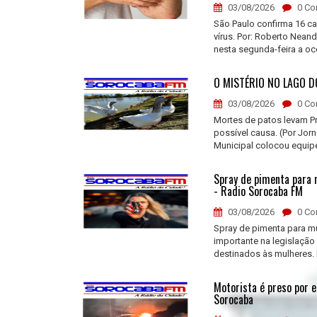
03/08/2026
0 Co
São Paulo confirma 16 ca
vírus. Por: Roberto Nean
nesta segunda-feira a oc
O MISTÉRIO NO LAGO D
03/08/2026
0 Co
Mortes de patos levam Pre
possível causa. (Por Jor
Municipal colocou equipe
Spray de pimenta para m
- Radio Sorocaba FM
03/08/2026
0 Co
Spray de pimenta para m
importante na legislação
destinados às mulheres. Fo
Motorista é preso por 
Sorocaba