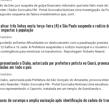
 da Deic por suspeita de golpe financeiro milionário que teria feito mais de
ander / Rádio Sorocaba FM - Portal Sorocaba Notícias.Uma investigação da Polí
suposto esquema de falsos investimentos que, conf...
lisar três linhas nesta terça-feira (4) e São Paulo suspende o rodízio d
s impactos à população
mentário
poderão enfrentar dificuldades no deslocamento com a paralisação prevista
l, 12-Safira e 13-Jade. A Prefeitura suspendeu o rodízio municipal e o Governo 
contingência para minimizar os transtornos.- Reportagem: Roberto Neand...
presentando o Diabo, autorizada por prefeitura petista no Ceará, provoca
iniões em todo o país
mentário
Diabo, autorizada pela Prefeitura de São Gonçalo do Amarante, provoca inte
berto Neander / Rádio Sorocaba FM - Portal Sorocaba Notícias.Uma escultura
os representando o Capiroto, instalada em um templo de Quimbanda n...
casos de sarampo e amplia vacinação após identificação de cadeia de tr