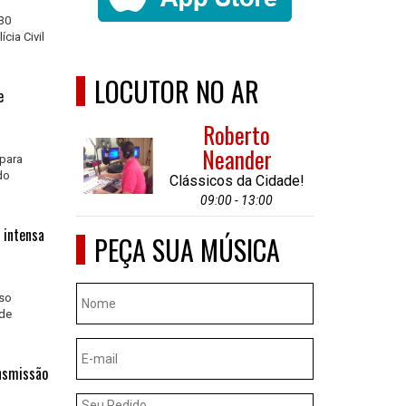
 30
cia Civil
LOCUTOR NO AR
e
Roberto
Neander
 para
do
Clássicos da Cidade!
09:00 - 13:00
 intensa
PEÇA SUA MÚSICA
nso
 de
ansmissão