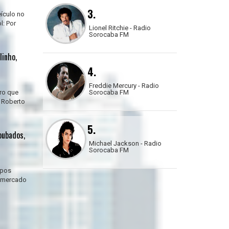
3.
ículo no
l: Por
Lionel Ritchie - Radio
Sorocaba FM
linho,
4.
Freddie Mercury - Radio
rro que
Sorocaba FM
: Roberto
5.
oubados,
Michael Jackson - Radio
Sorocaba FM
upos
o mercado