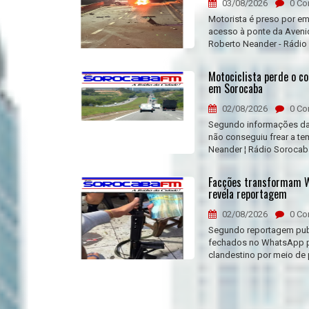
03/08/2026
0 Co
Motorista é preso por em
acesso à ponte da Aveni
Roberto Neander - Rádio
Motociclista perde o co
em Sorocaba
02/08/2026
0 Co
Segundo informações da A
não conseguiu frear a te
Neander ¦ Rádio Sorocab
Facções transformam Wh
revela reportagem
02/08/2026
0 Co
Segundo reportagem publ
fechados no WhatsApp pa
clandestino por meio de 