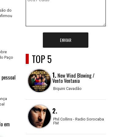
ssão do
nfirmou
ENVIAR
obre
TOP 5
 do Paço
1.
New Wind Blowing /
a pessoal
Vento Ventania
Biquini Cavadão
ança
oal
2.
Phil Collins - Radio Sorocaba
ulo em
FM