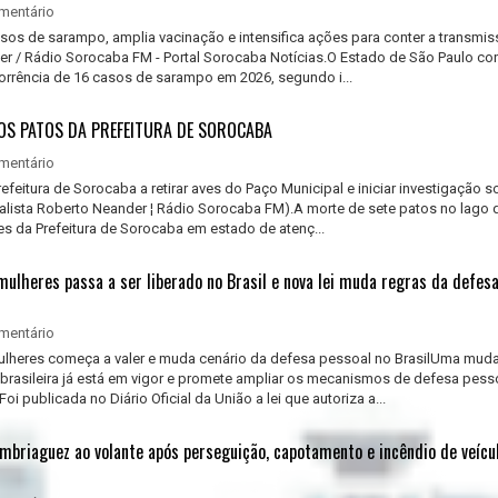
mentário
sos de sarampo, amplia vacinação e intensifica ações para conter a transmi
der / Rádio Sorocaba FM - Portal Sorocaba Notícias.O Estado de São Paulo co
orrência de 16 casos de sarampo em 2026, segundo i...
OS PATOS DA PREFEITURA DE SOROCABA
mentário
feitura de Sorocaba a retirar aves do Paço Municipal e iniciar investigação s
nalista Roberto Neander ¦ Rádio Sorocaba FM).A morte de sete patos no lago
s da Prefeitura de Sorocaba em estado de atenç...
ulheres passa a ser liberado no Brasil e nova lei muda regras da defes
mentário
ulheres começa a valer e muda cenário da defesa pessoal no BrasilUma mud
 brasileira já está em vigor e promete ampliar os mecanismos de defesa pess
i publicada no Diário Oficial da União a lei que autoriza a...
embriaguez ao volante após perseguição, capotamento e incêndio de veíc