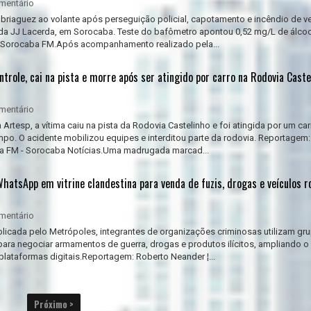
mentário
briaguez ao volante após perseguição policial, capotamento e incêndio de ve
da JJ Lacerda, em Sorocaba. Teste do bafômetro apontou 0,52 mg/L de álcoo
 Sorocaba FM.Após acompanhamento realizado pela...
ntrole, cai na pista e morre após ser atingido por carro na Rodovia Caste
mentário
rtesp, a vítima caiu na pista da Rodovia Castelinho e foi atingida por um ca
mpo. O acidente mobilizou equipes e interditou parte da rodovia. Reportagem
a FM - Sorocaba Notícias.Uma madrugada marcad...
atsApp em vitrine clandestina para venda de fuzis, drogas e veículos r
mentário
icada pelo Metrópoles, integrantes de organizações criminosas utilizam gr
ra negociar armamentos de guerra, drogas e produtos ilícitos, ampliando 
plataformas digitais.Reportagem: Roberto Neander ¦...
Próximo >