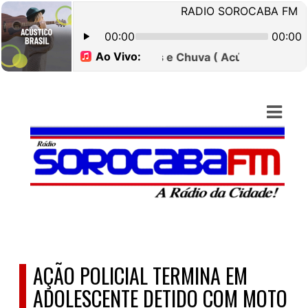
ASTS
IAS
IA
DOS
RAMAÇÃO
TOS
E
AÇÃO POLICIAL TERMINA EM
E
ADOLESCENTE DETIDO COM MOTO
ATO