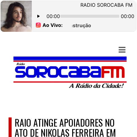
ASTS
IAS
IA
DOS
RAMAÇÃO
TOS
E
RAIO ATINGE APOIADORES NO
E
ATO DE NIKOLAS FERREIRA EM
ATO